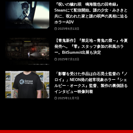
『呪いの穢れ唄 鳴海龍也の回奇録』
Steamにて配信開始。謎の少女・みさきと
共に、呪われた家と謎の唄声の真相に迫る
ホラーADV
2025年6月13日
【青鬼新作】『禁足地～青鬼の窟～』今夏
発売へ。『零』スタッフ参加の和風ホラ
ー。BitSummit出展も決定
2025年7月12日
「影響を受けた作品は白石晃士監督の『ノ
ロイ』」NEON発の超常現象ホラー『シェ
ルビー・オークス』監督、製作の裏側語る
インタビュー映像到着
2025年11月7日