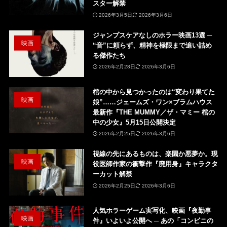
スター解禁
2026年3月5日
2026年3月6日
ジャンプスケアなしのホラー映画13選 ─
映画
“音”に頼らず、精神を極限まで追い詰め
る傑作たち
2026年2月28日
2026年3月6日
棺の中から見つかったのは“変わり果てた
映画
娘”……ジェームズ・ワン×ブラムハウス
最新作『THE MUMMY／ザ・マミー 棺の
中の少女』5月15日公開決定
2026年2月25日
2026年3月6日
視線の先にあるものは、楽園か悪夢か。現
映画
役医師作家の衝撃作『廃用身』キャラクタ
ーカット解禁
2026年2月25日
2026年3月6日
人気ホラーゲーム実写化、映画『夜勤事
映画
件』いよいよ公開へ ─ あの「コンビニの