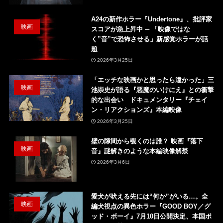
A24の新作ホラー『Undertone』、批評家
映画
スコアが急上昇中 ─ 「映像ではな
く”音”で恐怖させる」新感覚ホラーが話
題
2026年3月25日
「エッチな映画かと思ったら違かった」三
映画
池崇史が語る『悪魔のいけにえ』との衝撃
的な出会い ドキュメンタリー『チェイ
ン・リアクションズ』本編映像
2026年3月25日
壁の隙間から覗くのは誰？ 映画『落下
映画
音』謎解きのような本編映像解禁
2026年3月6日
愛犬が吠える先には“何か”がいる…。全
映画
編犬視点の異色ホラー『GOOD BOY／グ
ッド・ボーイ』7月10日公開決定、本国ポ