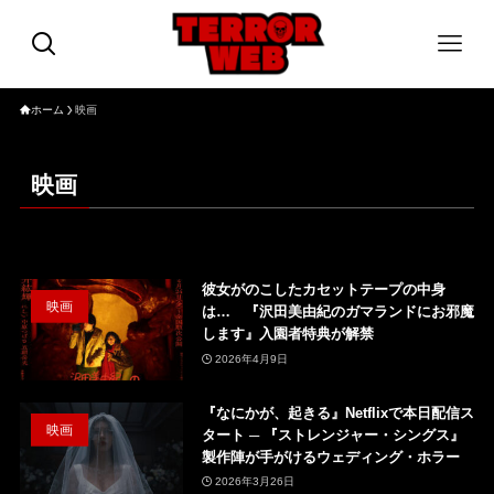
ホーム
映画
映画
彼女がのこしたカセットテープの中身
映画
は… 『沢田美由紀のガマランドにお邪魔
します』入園者特典が解禁
2026年4月9日
『なにかが、起きる』Netflixで本日配信ス
映画
タート ─ 『ストレンジャー・シングス』
製作陣が手がけるウェディング・ホラー
2026年3月26日