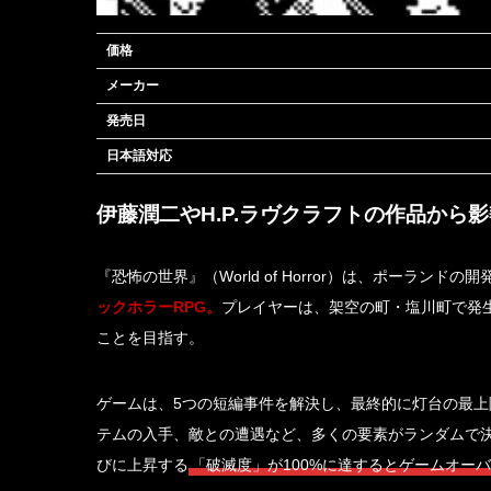
価格
メーカー
発売日
日本語対応
伊藤潤二やH.P.ラヴクラフトの作品から
『恐怖の世界』（World of Horror）は、ポーランドの開発者
ックホラーRPG。
プレイヤーは、架空の町・塩川町で発
ことを目指す。
ゲームは、5つの短編事件を解決し、最終的に灯台の最
テムの入手、敵との遭遇など、多くの要素がランダムで
びに上昇する
「破滅度」が100%に達するとゲームオー