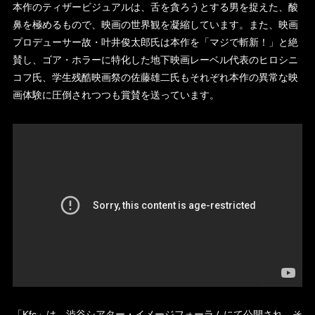
本作のティザービジュアルは、舌を貪ろうとする男を捉えた、酸
鼻を極めるもので、映画の世界観を凝縮しています。また、映画
プロデューサー故・叶井俊太郎氏は本作を「マジで斬新！」と絶
賛し、ゴア・ホラーに特化した地下映画レーベル代表のヒロシニ
コフ氏、学生残酷映画祭の佐藤雄二氏もそれぞれ本作の異常な映
画体験に圧倒されつつも賞賛を送っています。
「Kfc」は、渋谷シアター・イメージフォーラムにて公開され、そ