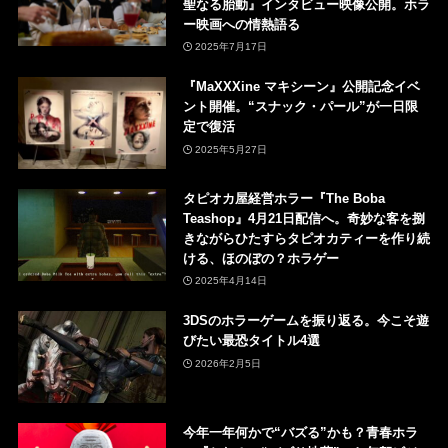
聖なる胎動』インタビュー映像公開。ホラ
ー映画への情熱語る
2025年7月17日
『MaXXXine マキシーン』公開記念イベ
ント開催。“スナック・パール”が一日限
定で復活
2025年5月27日
タピオカ屋経営ホラー『The Boba
Teashop』4月21日配信へ。奇妙な客を捌
きながらひたすらタピオカティーを作り続
ける、ほのぼの？ホラゲー
2025年4月14日
3DSのホラーゲームを振り返る。今こそ遊
びたい最恐タイトル4選
2026年2月5日
今年一年何かで“バズる”かも？青春ホラ