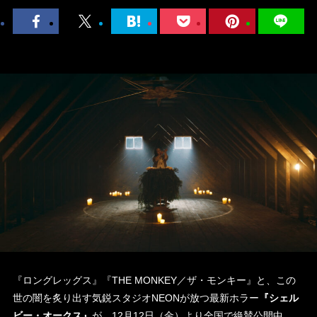
『ロングレッグス』『THE MONKEY／ザ・モンキー』と、この
世の闇を炙り出す気鋭スタジオNEONが放つ最新ホラー
『シェル
ビー・オークス』
が、12月12日（金）より全国で絶賛公開中。