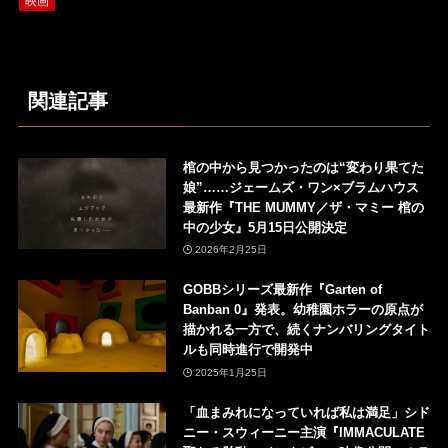
映画
関連記事
棺の中から見つかったのは“変わり果てた
娘”……ジェームズ・ワン×ブラムハウス
最新作『THE MUMMY／ザ・マミー 棺の
中の少女』5月15日公開決定
2026年2月25日
GOBBシリーズ最新作『Garten of
Banban 0』発表。幼稚園ホラーの原点が
描かれる一方で、続くナンバリングタイト
ルも同時進行で開発中
2025年1月25日
「⾎まみれになっていれば私は満⾜」シド
ニー・スウィーニー主演『IMMACULATE