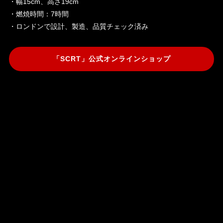
・幅15cm、高さ19cm
・燃焼時間：7時間
・ロンドンで設計、製造、品質チェック済み
「SCRT」公式オンラインショップ