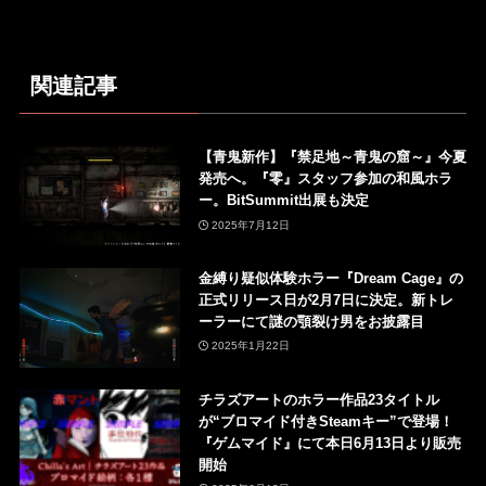
関連記事
【青鬼新作】『禁足地～青鬼の窟～』今夏
発売へ。『零』スタッフ参加の和風ホラ
ー。BitSummit出展も決定
2025年7月12日
金縛り疑似体験ホラー『Dream Cage』の
正式リリース日が2月7日に決定。新トレ
ーラーにて謎の顎裂け男をお披露目
2025年1月22日
チラズアートのホラー作品23タイトル
が“ブロマイド付きSteamキー”で登場！
『ゲムマイド』にて本日6月13日より販売
開始