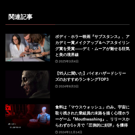
関連記事
ボディ・ホラー映画『サブスタンス』、ア
カデミー賞メイクアップ＆ヘアスタイリン
グ賞を受賞——デミ・ムーアが魅せる狂気
と美の境界線
2025年3月4日
【95人に聞いた】バイオハザードシリー
ズのおすすめランキングTOP3
2024年8月3日
食料は「マウスウォッシュ」のみ。宇宙に
取り残された乗組員の末路を描く心理ホラ
ーゲーム『Mouthwashing』、リリースか
らわずか1ヶ月で「圧倒的に好評」を獲得
2024年11月14日