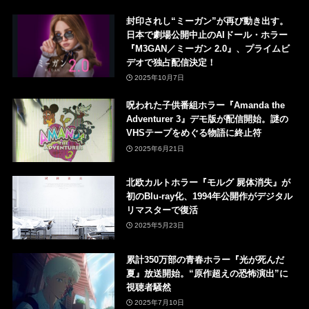
封印されし“ミーガン”が再び動き出す。
日本で劇場公開中止のAIドール・ホラー
『M3GAN／ミーガン 2.0』、プライムビ
デオで独占配信決定！
2025年10月7日
呪われた子供番組ホラー『Amanda the
Adventurer 3』デモ版が配信開始。謎の
VHSテープをめぐる物語に終止符
2025年6月21日
北欧カルトホラー『モルグ 屍体消失』が
初のBlu-ray化、1994年公開作がデジタル
リマスターで復活
2025年5月23日
累計350万部の青春ホラー『光が死んだ
夏』放送開始。“原作超えの恐怖演出”に
視聴者騒然
2025年7月10日