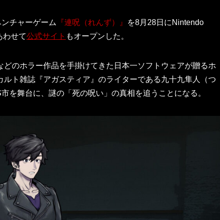
ベンチャーゲーム
『連呪（れんず）』
を8月28日にNintendo
。あわせて
公式サイト
もオープンした。
などのホラー作品を手掛けてきた日本一ソフトウェアが贈るホ
オカルト雑誌『アガスティア』のライターである九十九隼人（つ
市を舞台に、謎の「死の呪い」の真相を追うことになる。​