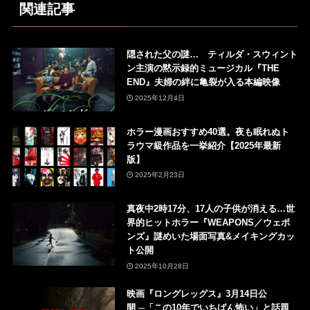
関連記事
隠された父の謎… ティルダ・スウィント
ン主演の黙示録的ミュージカル『THE
END』夫婦の絆に亀裂が入る本編映像
2025年12月4日
ホラー漫画おすすめ40選。夜も眠れぬト
ラウマ級作品を一挙紹介【2025年最新
版】
2025年2月23日
真夜中2時17分、17人の子供が消える…世
界的ヒットホラー『WEAPONS／ウェポ
ンズ』謎めいた場面写真&メイキングカッ
ト公開
2025年10月28日
映画『ロングレッグス』3月14日公
開 ─「この10年でいちばん怖い」と話題