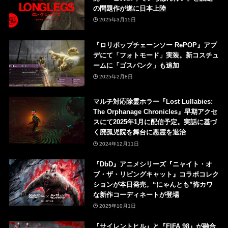
の問題作が遂に日本上陸
2025年3月15日
『ロリポップチェーンソー RePOP』アプ
デにて「フォトモード」実装。新コスチュ
ームに「ゴスパンク」も追加
2025年2月8日
マルチ対応除霊ホラー『Lost Lullabies:
The Orphanage Chronicles』早期アクセ
スにて2025年1月に配信予定。実話に基づ
く廃孤児院を舞台に悪霊を退治
2024年12月11日
『DbD』アニメシリーズ『ニャイト・オ
ブ・ザ・リビングキャット』コラボコレク
ションが本日発売。“にゃんとも”怖カワ
な新作コーディネートが登場
2025年10月1日
『サイレントヒル』と『FIFA 98』が融合