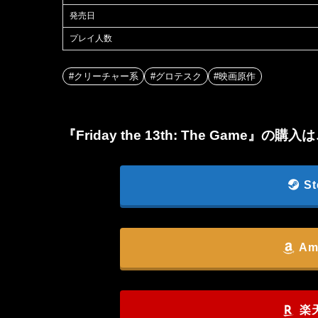
発売日
プレイ人数
#クリーチャー系
#グロテスク
#映画原作
『Friday the 13th: The Game』の購
S
Am
楽